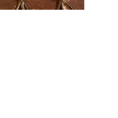
Contactez-nous
Borgo Pio 172, 00193, Roma, RM